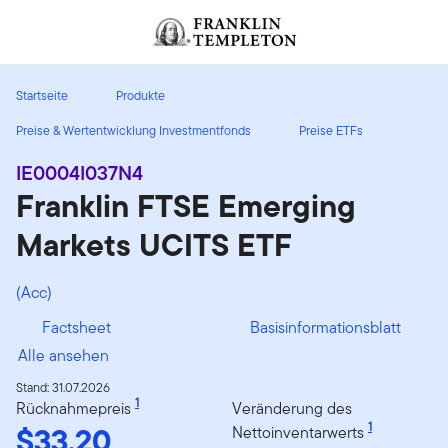
Zum Inhalt springen
Header menu toggle
search
Startseite
Produkte
Preise & Wertentwicklung Investmentfonds
Preise ETFs
IE0004I037N4
Franklin FTSE Emerging
Markets UCITS ETF
(Acc)
Factsheet
Basisinformationsblatt
Alle ansehen
Stand: 31.07.2026
1
Rücknahmepreis
Veränderung des
$33,20
1
Nettoinventarwerts