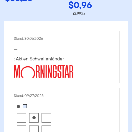
$0,96
(2,99%)
Stand: 30.06.2026
—
: Aktien Schwellenländer
Stand: 09/27/2025
[products.morningstar-stylebox-title-sr-equity]