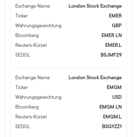
Exchange Name
London Stock Exchange
Ticker
EMER
Währungsgewichtung
GBP
Bloomberg
EMER LN
Reuters-Kürzel
EMER.L
SEDOL
BSJMF29
Exchange Name
London Stock Exchange
Ticker
EMGM
Währungsgewichtung
USD
Bloomberg
EMGM LN
Reuters-Kürzel
EMGM.L
SEDOL
BSGYZZ1