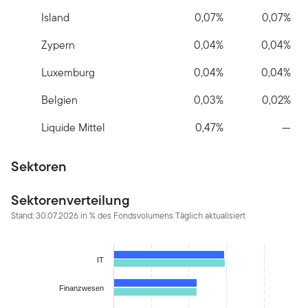
Island
0,07%
0,07%
Zypern
0,04%
0,04%
Luxemburg
0,04%
0,04%
Belgien
0,03%
0,02%
Liquide Mittel
0,47%
—
Sektoren
Sektorenverteilung
Stand: 30.07.2026 in % des Fondsvolumens Täglich aktualisiert
Chart
IT
Bar chart with 2 data series.
The chart has 1 X axis displaying categories.
Finanzwesen
The chart has 1 Y axis displaying values. Data ranges from 0.46