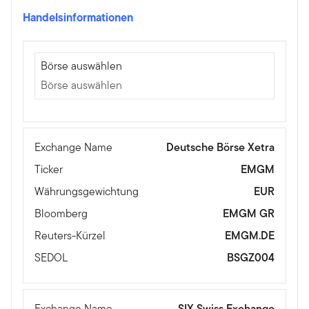
Handelsinformationen
Börse auswählen
Börse auswählen
Börse auswählen
Exchange Name
Deutsche Börse Xetra
Ticker
EMGM
Währungsgewichtung
EUR
Bloomberg
EMGM GR
Reuters-Kürzel
EMGM.DE
SEDOL
BSGZ004
Exchange Name
SIX Swiss Exchange