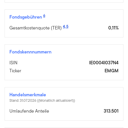
6
Fondsgebühren
4
,
5
Gesamtkostenquote (TER)
0,11%
Fondskennnummern
ISIN
IE0004I037N4
Ticker
EMGM
Handelsmerkmale
Stand: 31.07.2026 ((Monatlich aktualisiert))
Umlaufende Anteile
313.501