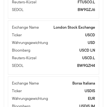
Reuters-Kürzel
FTUSCO.L
SEDOL
BW9GZJ6
Exchange Name
London Stock Exchange
Ticker
USCD
Währungsgewichtung
USD
Bloomberg
USCD LN
Reuters-Kürzel
USCD.L
SEDOL
BW9GZH4
Exchange Name
Borsa Italiana
Ticker
USDIS
Währungsgewichtung
EUR
Bloomberg
USDIS IM