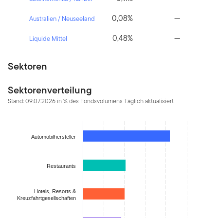
0,08%
—
Australien / Neuseeland
0,48%
—
Liquide Mittel
Sektoren
Sektorenverteilung
Stand: 09.07.2026 in % des Fondsvolumens Täglich aktualisiert
Chart
Bar chart with 17 bars.
Automobilhersteller
The chart has 1 X axis displaying categories.
The chart has 1 Y axis displaying values. Data ranges from 0.015
Restaurants
Hotels, Resorts &
Kreuzfahrtgesellschaften