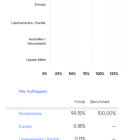
The chart has 1 Y axis displaying values. Data ranges from 0.08
Europa
Lateinamerika / Karibik
Australien /
Neuseeland
Liquide Mittel
0%
25%
50%
75%
100%
125%
End of interactive chart.
Alle Aufklappen
Fonds
Benchmark
99,15%
100,00%
Nordamerika
0,18%
—
Europa
0,11%
—
Lateinamerika / Karibik