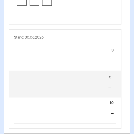
Stand: 30.06.2026
3
—
5
—
10
—
Franklin S&P 500 Consumer Discretionary UCITS ETF -
IE000PEYL7P5