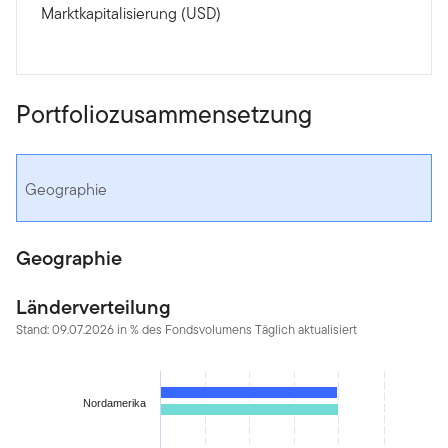
Marktkapitalisierung (USD)
Portfoliozusammensetzung
Geographie
Geographie
Länderverteilung
Stand: 09.07.2026 in % des Fondsvolumens Täglich aktualisiert
Chart
Bar chart with 2 data series.
Nordamerika
The chart has 1 X axis displaying categories.