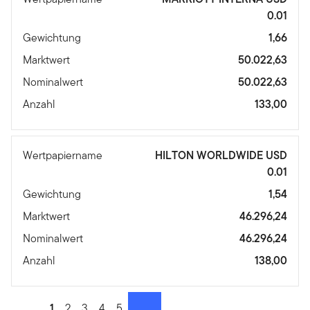
0.01
Gewichtung
1,66
Marktwert
50.022,63
Nominalwert
50.022,63
Anzahl
133,00
Wertpapiername
HILTON WORLDWIDE USD
0.01
Gewichtung
1,54
Marktwert
46.296,24
Nominalwert
46.296,24
Anzahl
138,00
Go to page
1
Go to page
2
Go to page
3
Go to page
4
Go to page
5