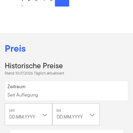
Preis
Historische Preise
Stand: 10.07.2026 Täglich aktualisiert
Seit Auflegung
Zeitraum
Seit Auflegung
[common.date-
[common.date-
seit
bis
picker-
picker-
button]
,
button]
,
[common.date-
[common.date-
picker-
picker-
Chart
selected-
selected-