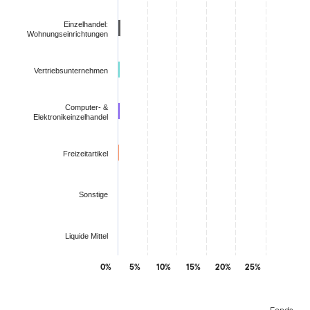
Einzelhandel:
Wohnungseinrichtungen
Vertriebsunternehmen
Computer- &
Elektronikeinzelhandel
Freizeitartikel
Sonstige
Liquide Mittel
0%
5%
10%
15%
20%
25%
End of interactive chart.