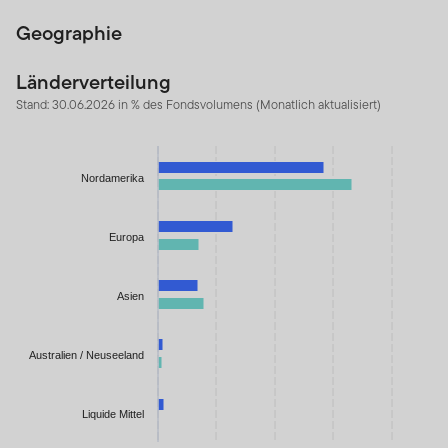
Geographie
Länderverteilung
Stand: 30.06.2026 in % des Fondsvolumens (Monatlich aktualisiert)
Chart
Bar chart with 2 data series.
Nordamerika
The chart has 1 X axis displaying categories.
The chart has 1 Y axis displaying values. Data ranges from 1.421
Europa
Asien
Australien / Neuseeland
Liquide Mittel