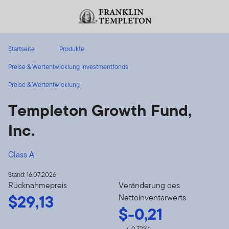
Zum Inhalt springen
Header menu toggle
search
Startseite
Produkte
Preise & Wertentwicklung Investmentfonds
Preise & Wertentwicklung
Templeton Growth Fund,
Inc.
Class A
Stand: 16.07.2026
Rücknahmepreis
Veränderung des
$29,13
Nettoinventarwerts
$-0,21
(-0,72%)