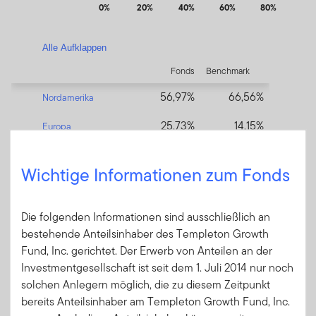
0%
20%
40%
60%
80%
End of interactive chart.
Alle Aufklappen
Fonds
Benchmark
56,97%
66,56%
Nordamerika
25,73%
14,15%
Europa
13,71%
15,92%
Asien
Schlie
Wichtige Informationen zum Fonds
1,67%
1,42%
Australien / Neuseeland
1,92%
—
Liquide Mittel
Die folgenden Informationen sind ausschließlich an
bestehende Anteilsinhaber des Templeton Growth
Fund, Inc. gerichtet. Der Erwerb von Anteilen an der
Sektoren
Investmentgesellschaft ist seit dem 1. Juli 2014 nur noch
solchen Anlegern möglich, die zu diesem Zeitpunkt
Sektorenverteilung
bereits Anteilsinhaber am Templeton Growth Fund, Inc.
Stand: 30.06.2026 in % des Fondsvolumens (Monatlich aktualisiert)