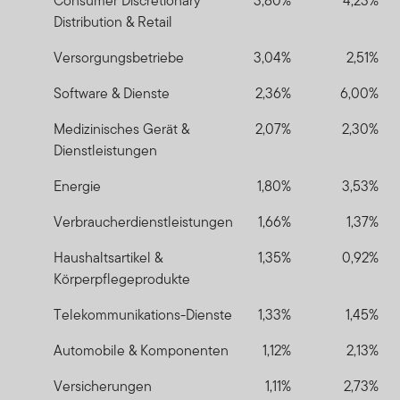
Consumer Discretionary
3,80%
4,23%
Distribution & Retail
Versorgungsbetriebe
3,04%
2,51%
Software & Dienste
2,36%
6,00%
Medizinisches Gerät &
2,07%
2,30%
Dienstleistungen
Energie
1,80%
3,53%
Verbraucherdienstleistungen
1,66%
1,37%
Haushaltsartikel &
1,35%
0,92%
Körperpflegeprodukte
Telekommunikations-Dienste
1,33%
1,45%
Automobile & Komponenten
1,12%
2,13%
Versicherungen
1,11%
2,73%