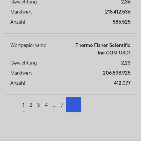
Gewichtung
2,36
Marktwert
218.412.536
Anzahl
585.525
Wertpapiername
Thermo Fisher Scientific
Inc COM USD1
Gewichtung
2,23
Marktwert
206.598.925
Anzahl
412.077
Go to page
1
Go to page
2
Go to page
3
Go to page
4
Go to page
...
Go to page
7