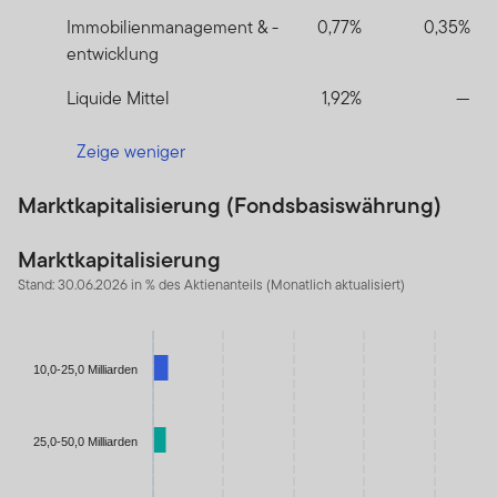
Immobilienmanagement & -
0,77%
0,35%
entwicklung
Liquide Mittel
1,92%
—
Zeige weniger
Marktkapitalisierung (Fondsbasiswährung)
Marktkapitalisierung
Stand: 30.06.2026 in % des Aktienanteils (Monatlich aktualisiert)
Chart
Bar chart with 3 bars.
10,0-25,0 Milliarden
The chart has 1 X axis displaying categories.
The chart has 1 Y axis displaying values. Data ranges from 4.78
25,0-50,0 Milliarden