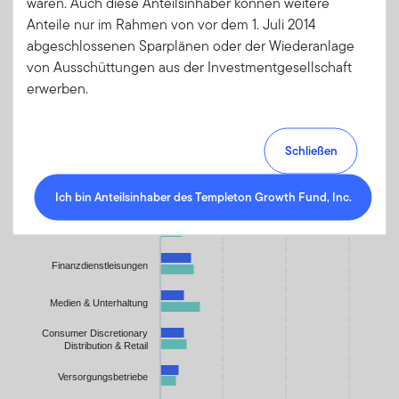
waren. Auch diese Anteilsinhaber können weitere
Chart
Anteile nur im Rahmen von vor dem 1. Juli 2014
abgeschlossenen Sparplänen oder der Wiederanlage
Investitionsgüter
Bar chart with 2 data series.
von Ausschüttungen aus der Investmentgesellschaft
The chart has 1 X axis displaying categories.
Halbleiter &
erwerben.
Halbleiteranlagen
The chart has 1 Y axis displaying values. Data ranges from 0.348
Hardware & Ausrüstung
Pharma, Biotechn. & -
Schließen
wissenschaften
Banken
Ich bin Anteilsinhaber des Templeton Growth Fund, Inc.
Rohstoffe
Finanzdienstleisungen
Medien & Unterhaltung
Consumer Discretionary
Distribution & Retail
Versorgungsbetriebe