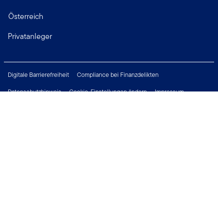
Österreich
Privatanleger
Digitale Barrierefreiheit
Compliance bei Finanzdelikten
Datenschutzhinweis
Cookie-Einstellungen ändern
Impressum
Rechtliche Hinweise
Sicherheitsrichtlinie
Wichtige Hinweise
Karriere
Presse
Treten Sie mit uns in Verbindung