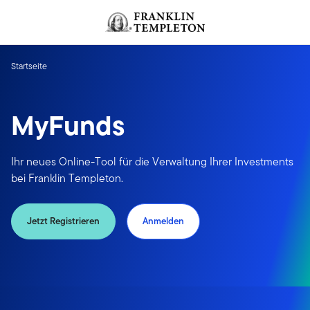
Zum Inhalt springen
Header menu toggle
search
Startseite
MyFunds
Ihr neues Online-Tool für die Verwaltung Ihrer Investments
bei Franklin Templeton.
Jetzt Registrieren
Anmelden