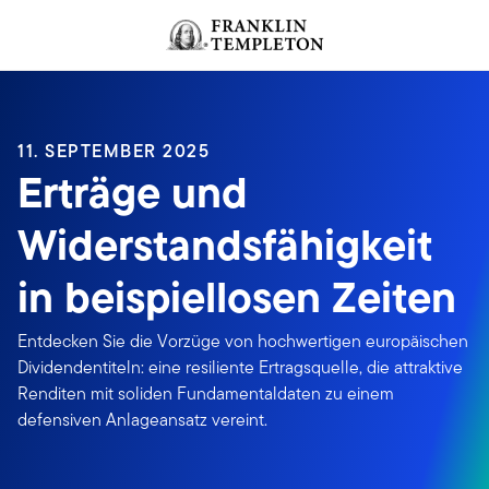
Zum Inhalt springen
Header menu toggle
search
11. SEPTEMBER 2025
Erträge und
Widerstandsfähigkeit
in beispiellosen Zeiten
Entdecken Sie die Vorzüge von hochwertigen europäischen
Dividendentiteln: eine resiliente Ertragsquelle, die attraktive
Renditen mit soliden Fundamentaldaten zu einem
defensiven Anlageansatz vereint.