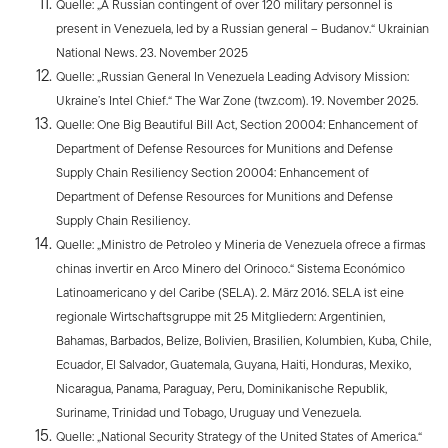
Quelle: „A Russian contingent of over 120 military personnel is
present in Venezuela, led by a Russian general – Budanov.“ Ukrainian
National News. 23. November 2025
Quelle: „Russian General In Venezuela Leading Advisory Mission:
Ukraine’s Intel Chief.“ The War Zone (twz.com). 19. November 2025.
Quelle: One Big Beautiful Bill Act, Section 20004: Enhancement of
Department of Defense Resources for Munitions and Defense
Supply Chain Resiliency Section 20004: Enhancement of
Department of Defense Resources for Munitions and Defense
Supply Chain Resiliency.
Quelle: „Ministro de Petroleo y Mineria de Venezuela ofrece a firmas
chinas invertir en Arco Minero del Orinoco.“ Sistema Económico
Latinoamericano y del Caribe (SELA). 2. März 2016. SELA ist eine
regionale Wirtschaftsgruppe mit 25 Mitgliedern: Argentinien,
Bahamas, Barbados, Belize, Bolivien, Brasilien, Kolumbien, Kuba, Chile,
Ecuador, El Salvador, Guatemala, Guyana, Haiti, Honduras, Mexiko,
Nicaragua, Panama, Paraguay, Peru, Dominikanische Republik,
Suriname, Trinidad und Tobago, Uruguay und Venezuela.
Quelle: „National Security Strategy of the United States of America.“