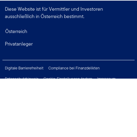
Diese Website ist für Vermittler und Investoren
ausschließlich in Österreich bestimmt.
Österreich
Privatanleger
Digitale Barrierefreiheit
Compliance bei Finanzdelikten
Datenschutzhinweis
Cookie-Einstellungen ändern
Impressum
Rechtliche Hinweise
Sicherheitsrichtlinie
Wichtige Hinweise
Karriere
Presse
Treten Sie mit uns in Verbindung