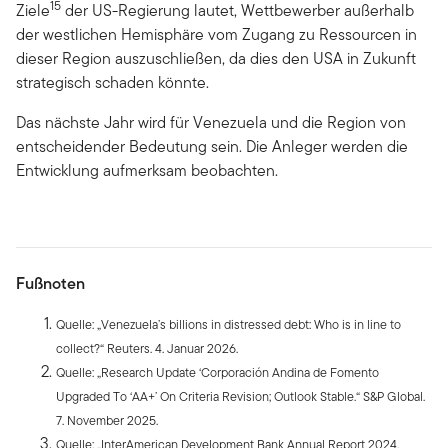
15
Ziele
der US-Regierung lautet, Wettbewerber außerhalb
der westlichen Hemisphäre vom Zugang zu Ressourcen in
dieser Region auszuschließen, da dies den USA in Zukunft
strategisch schaden könnte.
Das nächste Jahr wird für Venezuela und die Region von
entscheidender Bedeutung sein. Die Anleger werden die
Entwicklung aufmerksam beobachten.
Fußnoten
Quelle: „Venezuela’s billions in distressed debt: Who is in line to
collect?“ Reuters. 4. Januar 2026.
Quelle: „Research Update ‘Corporación Andina de Fomento
Upgraded To ‘AA+’ On Criteria Revision; Outlook Stable.“ S&P Global.
7. November 2025.
Quelle: „InterAmerican Development Bank Annual Report 2024,