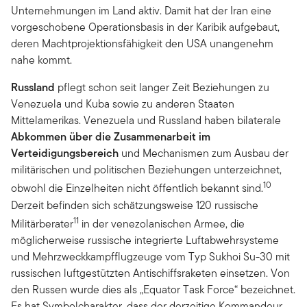
Unternehmungen im Land aktiv. Damit hat der Iran eine
vorgeschobene Operationsbasis in der Karibik aufgebaut,
deren Machtprojektionsfähigkeit den USA unangenehm
nahe kommt.
Russland
pflegt schon seit langer Zeit Beziehungen zu
Venezuela und Kuba sowie zu anderen Staaten
Mittelamerikas. Venezuela und Russland haben bilaterale
Abkommen über die Zusammenarbeit im
Verteidigungsbereich
und Mechanismen zum Ausbau der
militärischen und politischen Beziehungen unterzeichnet,
10
obwohl die Einzelheiten nicht öffentlich bekannt sind.
Derzeit befinden sich schätzungsweise 120 russische
11
Militärberater
in der venezolanischen Armee, die
möglicherweise russische integrierte Luftabwehrsysteme
und Mehrzweckkampfflugzeuge vom Typ Sukhoi Su-30 mit
russischen luftgestützten Antischiffsraketen einsetzen. Von
den Russen wurde dies als „Equator Task Force“ bezeichnet.
Es hat Symbolcharakter, dass der derzeitige Kommandeur