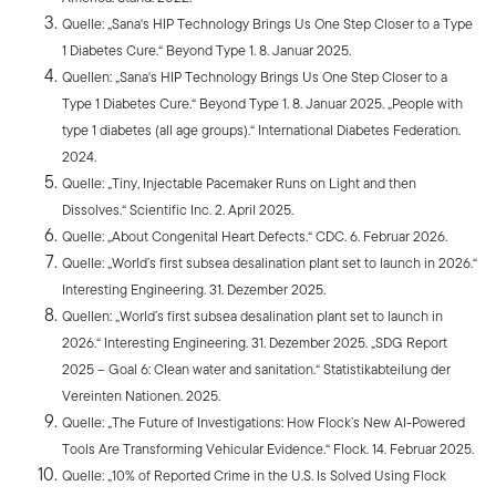
Quelle: „Sana's HIP Technology Brings Us One Step Closer to a Type
1 Diabetes Cure.“ Beyond Type 1. 8. Januar 2025.
Quellen: „Sana's HIP Technology Brings Us One Step Closer to a
Type 1 Diabetes Cure.“ Beyond Type 1. 8. Januar 2025. „People with
type 1 diabetes (all age groups).“ International Diabetes Federation.
2024.
Quelle: „Tiny, Injectable Pacemaker Runs on Light and then
Dissolves.“ Scientific Inc. 2. April 2025.
Quelle: „About Congenital Heart Defects.“ CDC. 6. Februar 2026.
Quelle: „World’s first subsea desalination plant set to launch in 2026.“
Interesting Engineering. 31. Dezember 2025.
Quellen: „World’s first subsea desalination plant set to launch in
2026.“ Interesting Engineering. 31. Dezember 2025. „SDG Report
2025 – Goal 6: Clean water and sanitation.“ Statistikabteilung der
Vereinten Nationen. 2025.
Quelle: „The Future of Investigations: How Flock’s New AI-Powered
Tools Are Transforming Vehicular Evidence.“ Flock. 14. Februar 2025.
Quelle: „10% of Reported Crime in the U.S. Is Solved Using Flock