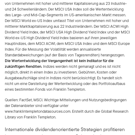
von Unternehmen mit hoher und mittlerer Kapitalisierung aus 23 Industrie-
und 24 Schwellenländern. Der MSCI USA Index soll die Wertentwicklung
des Large- und Mid-Cap-Segments im US-amerikanischen Markt messen.
Der MSCI World ex-US Index umfasst Titel von Unternehmen mit hoher und
mittlerer Marktkapitalisierung aus 22 Industrieländern. Der MSCI ACWI High
Dividend Yield Index, der MSCI USA High Dividend Yield Index und der MSCI
World ex-US High Dividend Yield Index basieren auf ihren jeweiligen
Hauptindizes, dem MSCI ACWI, dem MSCI USA Index und dem MSCI Europe
Index. Für die Messung der Volatilität werden annualisierte
Standardabweichungen (auf der Basis von Tagesrenditen) herangezogen.
Die Wertentwicklung der Vergangenheit ist kein Indikator für die
zukünftigen Renditen.
Indizes werden nicht gemanagt und es ist nicht
möglich, direkt in einen Index zu investieren. Gebühren, Kosten oder
Ausgabeaufschläge sind in Indizes nicht berücksichtigt. Es handelt sich
nicht um eine Darstellung der Wertentwicklung oder des Portfolioaufbaus
eines bestimmten Fonds von Franklin Templeton.
Quellen: FactSet, MSCI. Wichtige Mitteilungen und Nutzungsbedingungen
der Datenanbieter sind verfügbar unter
www.franklintempletondatasources.com. Erstellt durch die Global Research
Library von Franklin Templeton.
Internationale dividendenorientierte Strategien profitieren