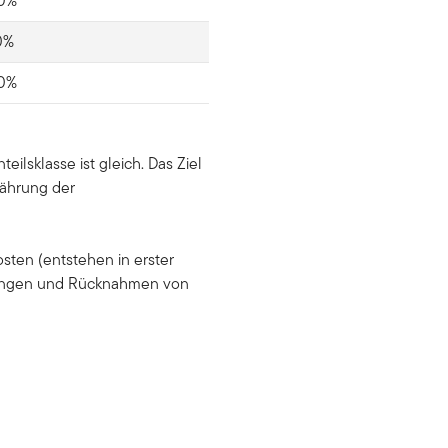
0%
0%
0%
lsklasse ist gleich. Das Ziel
Währung der
sten (entstehen in erster
hnungen und Rücknahmen von