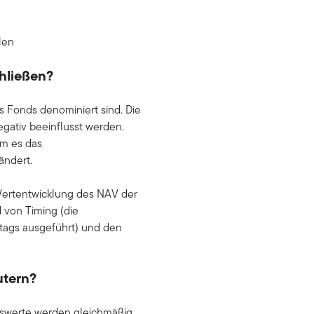
len
hließen?
s Fonds denominiert sind. Die
ativ beeinflusst werden.
em es das
ändert.
 Wertentwicklung des NAV der
d von Timing (die
tags ausgeführt) und den
utern?
nswerte werden gleichmäßig