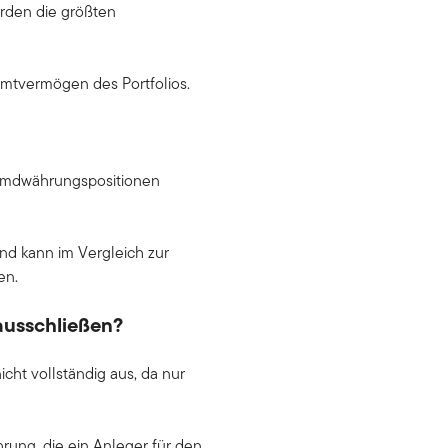
erden die größten
amtvermögen des Portfolios.
remdwährungspositionen
nd kann im Vergleich zur
en.
ausschließen?
cht vollständig aus, da nur
ung, die ein Anleger für den