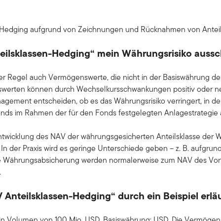
er-Hedging aufgrund von Zeichnungen und Rücknahmen von Antei
ilsklassen-Hedging“ mein Währungsrisiko aussc
der Regel auch Vermögenswerte, die nicht in der Basiswährung de
werten können durch Wechselkursschwankungen positiv oder neg
agement entscheiden, ob es das Währungsrisiko verringert, in d
s im Rahmen der für den Fonds festgelegten Anlagestrategie 
tentwicklung des NAV der währungsgesicherten Anteilsklasse der
 In der Praxis wird es geringe Unterschiede geben – z. B. aufgrun
die Währungsabsicherung werden normalerweise zum NAV des Vor
.
Anteilsklassen-Hedging“ durch ein Beispiel erlä
 ein Volumen von 100 Mio. USD. Basiswährung: USD. Die Vermöge