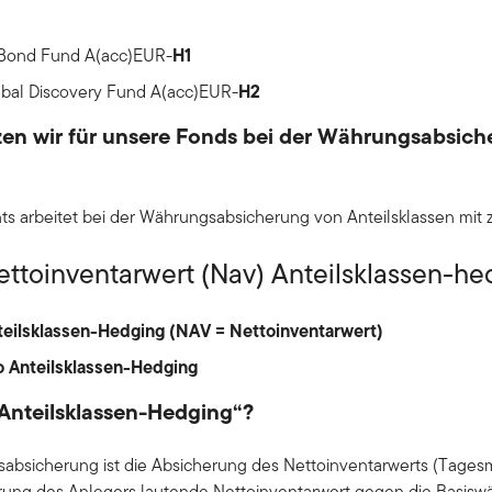
H1
 Bond Fund A(acc)EUR-
H2
obal Discovery Fund A(acc)EUR-
en wir für unsere Fonds bei der Währungsabsich
s arbeitet bei der Währungsabsicherung von Anteilsklassen mit 
ettoinventarwert (Nav) Anteilsklassen-he
teilsklassen-Hedging (NAV = Nettoinventarwert)
o Anteilsklassen-Hedging
Anteilsklassen-Hedging“?
absicherung ist die Absicherung des Nettoinventarwerts (Tagesm
rung des Anlegers lautende Nettoinventarwert gegen die Basisw