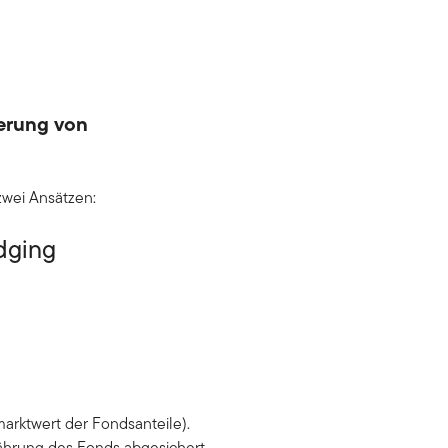
erung von
zwei Ansätzen:
dging
arktwert der Fondsanteile).
ährung des Fonds abgesichert.