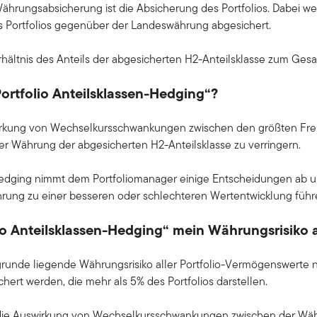
Währungsabsicherung ist die Absicherung des Portfolios. Dabei w
 Portfolios gegenüber der Landeswährung abgesichert.
rhältnis des Anteils der abgesicherten H2-Anteilsklasse zum Ges
ortfolio Anteilsklassen-Hedging“?
swirkung von Wechselkursschwankungen zwischen den größten F
der Währung der abgesicherten H2-Anteilsklasse zu verringern.
-Hedging nimmt dem Portfoliomanager einige Entscheidungen ab u
hrung zu einer besseren oder schlechteren Wertentwicklung führ
io Anteilsklassen-Hedging“ mein Währungsrisiko 
grunde liegende Währungsrisiko aller Portfolio-Vermögenswerte ni
ert werden, die mehr als 5% des Portfolios darstellen.
t die Auswirkung von Wechselkursschwankungen zwischen der Währ