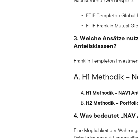
Nachstehend zwei Beispiele:
FTIF Templeton Global
FTIF Franklin Mutual Gl
3.
Welche Ansätze nutz
Anteilsklassen?
Franklin Templeton Investment
A. H1 Methodik – N
H1 Methodik - NAV1 An
H2 Methodik – Portfoli
4.
Was bedeutet „NAV 
Eine Möglichkeit der Währungs
Dabei wird der auf Landeswäh