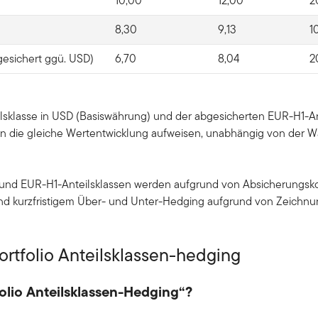
10,00
12,00
2
8,30
9,13
1
esichert ggü. USD)
6,70
8,04
2
lsklasse in USD (Basiswährung) und der abgesicherten EUR-H1-Antei
ssen die gleiche Wertentwicklung aufweisen, unabhängig von der 
- und EUR-H1-Anteilsklassen werden aufgrund von Absicherungsko
 und kurzfristigem Über- und Unter-Hedging aufgrund von Zeic
ortfolio Anteilsklassen-hedging
olio Anteilsklassen-Hedging“?