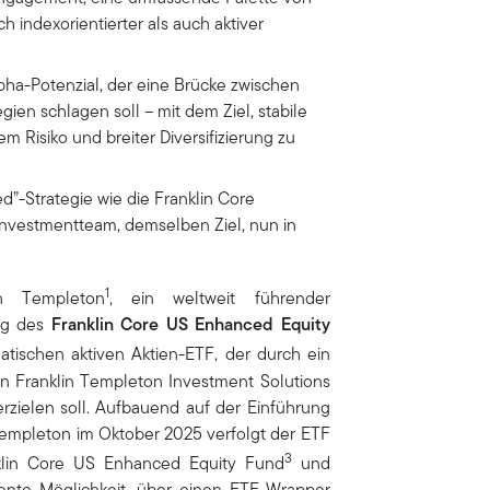
indexorientierter als auch aktiver
lpha-Potenzial, der eine Brücke zwischen
egien schlagen soll – mit dem Ziel, stabile
em Risiko und breiter Diversifizierung zu
d”-Strategie wie die Franklin Core
nvestmentteam, demselben Ziel, nun in
1
n Templeton
, ein weltweit führender
ung des
Franklin Core US Enhanced Equity
tischen aktiven Aktien-ETF, der durch ein
 von Franklin Templeton Investment Solutions
 erzielen soll. Aufbauend auf der Einführung
empleton im Oktober 2025 verfolgt der ETF
3
klin Core US Enhanced Equity Fund
und
ziente Möglichkeit, über einen ETF-Wrapper