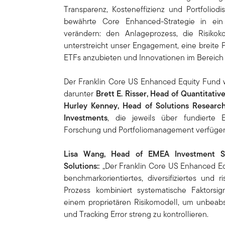
Transparenz, Kosteneffizienz und Portfoliodi
bewährte Core Enhanced-Strategie in ei
verändern: den Anlageprozess, die Risikok
unterstreicht unser Engagement, eine breite P
ETFs anzubieten und Innovationen im Bereich
Der Franklin Core US Enhanced Equity Fund 
darunter
Brett E. Risser,
Head of Quantitativ
Hurley Kenney, Head of Solutions Researc
Investments
, die jeweils über fundierte 
Forschung und Portfoliomanagement verfüge
Lisa Wang, Head of EMEA Investment Str
Solutions:
: „Der Franklin Core US Enhanced Eq
benchmarkorientiertes, diversifiziertes und ri
Prozess kombiniert systematische Faktorsi
einem proprietären Risikomodell, um unbeab
und Tracking Error streng zu kontrollieren.