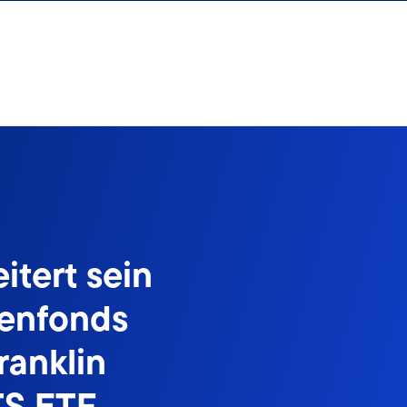
itert sein
ienfonds
ranklin
TS ETF