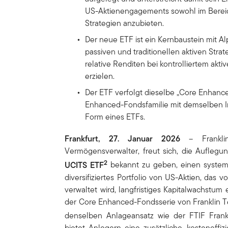
US-Aktienengagements sowohl im Bereich 
Strategien anzubieten.
Der neue ETF ist ein Kernbaustein mit A
passiven und traditionellen aktiven Strat
relative Renditen bei kontrolliertem aktiv
erzielen.
Der ETF verfolgt dieselbe „Core Enhance
Enhanced-Fondsfamilie mit demselben I
Form eines ETFs.
Frankfurt, 27. Januar 2026
– Frankli
Vermögensverwalter, freut sich, die Aufleg
2
UCITS ETF
bekannt zu geben, einen systema
diversifiziertes Portfolio von US-Aktien, das
verwaltet wird, langfristiges Kapitalwachstum
der Core Enhanced-Fondsserie von Franklin T
denselben Anlageansatz wie der FTIF Fran
bietet Anlegern eine zusätzliche, kosteneffi