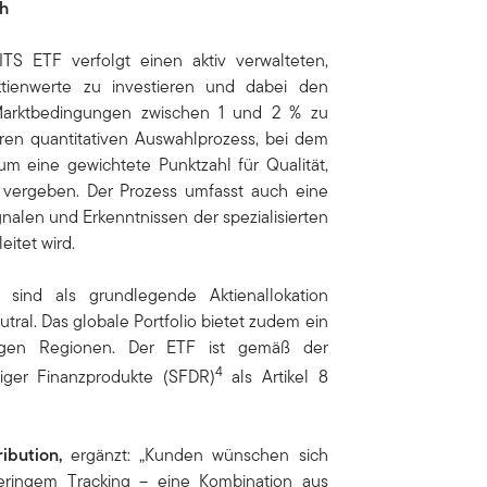
ch
S ETF verfolgt einen aktiv verwalteten,
ktienwerte zu investieren und dabei den
 Marktbedingungen zwischen 1 und 2 % zu
ren quantitativen Auswahlprozess, bei dem
um eine gewichtete Punktzahl für Qualität,
 vergeben. Der Prozess umfasst auch eine
nalen und Erkenntnissen der spezialisierten
itet wird.
sind als grundlegende Aktienallokation
utral. Das globale Portfolio bietet zudem ein
htigen Regionen. Der ETF ist gemäß der
4
iger Finanzprodukte (SFDR)
als Artikel 8
ibution,
ergänzt: „Kunden wünschen sich
eringem Tracking – eine Kombination aus