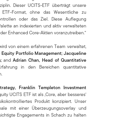
sziplin. Dieser UCITS-ETF überträgt unsere
n ETF-Format, ohne das Wesentliche zu
ontrollen oder das Ziel. Diese Auflegung
alette an indexierten und aktiv verwalteten
 der Enhanced Core-Aktien voranzutreiben.“
wird von einem erfahrenen Team verwaltet,
e Equity Portfolio Management
; Jacqueline
h;
and
Adrian Chan,
Head of Quantitative
Erfahrung in den Bereichen quantitative
n.
ategy, Franklin Templeton Investment
uity UCITS ETF ist als ‚Core, aber besseres‘
sikokontrolliertes Produkt konzipiert. Unser
gnale mit einer Überzeugungsoverlay und
sichtigte Engagements in Schach zu halten