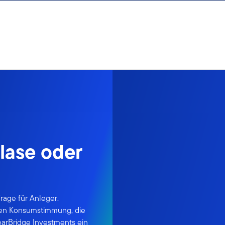
Blase oder
Frage für Anleger.
uten Konsumstimmung, die
earBridge Investments ein