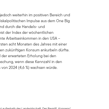
jedoch weiterhin im positiven Bereich und
 fiskalpolitischen Impulse aus dem One Big
ind durch die Handels- und
ist der Index der wöchentlichen
amte Arbeitseinkommen in den USA –
ersten acht Monaten des Jahres mit einer
 den zukünftigen Konsum ankurbeln dürfte.
 der erwarteten Erholung bei den
aschung, wenn diese Kennzahl in den
von 2024 (4,6 %) wachsen würde.
l außerhalb der Landwirtschaft. Der Begriff „Konsens“