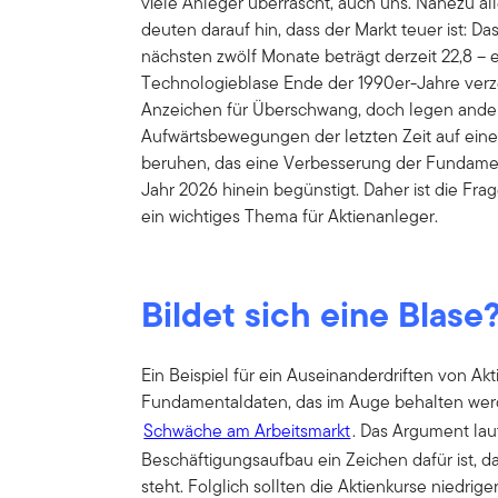
viele Anleger überrascht, auch uns. Nahezu al
deuten darauf hin, dass der Markt teuer ist: D
nächsten zwölf Monate beträgt derzeit 22,8 – 
Technologieblase Ende der 1990er-Jahre verz
Anzeichen für Überschwang, doch legen ander
Aufwärtsbewegungen der letzten Zeit auf ein
beruhen, das eine Verbesserung der Fundamen
Jahr 2026 hinein begünstigt. Daher ist die Frage
ein wichtiges Thema für Aktienanleger.
Bildet sich eine Blase
Ein Beispiel für ein Auseinanderdriften von A
Fundamentaldaten, das im Auge behalten werden
Schwäche am Arbeitsmarkt
. Das Argument lau
Beschäftigungsaufbau ein Zeichen dafür ist, d
steht. Folglich sollten die Aktienkurse niedri