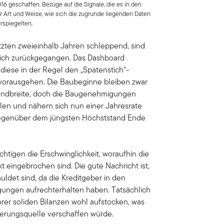
6 geschaffen. Bezüge auf die Signale, die es in den
r Art und Weise, wie sich die zugrunde liegenden Daten
erspiegelten.
zten zweieinhalb Jahren schleppend, sind
rlich zurückgegangen. Das Dashboard
diese in der Regel den „Spatenstich“-
vorausgehen. Die Baubeginne bleiben zwar
Bandbreite, doch die Baugenehmigungen
llen und nähern sich nun einer Jahresrate
 gegenüber dem jüngsten Höchststand Ende
htigen die Erschwinglichkeit, woraufhin die
 eingebrochen sind. Die gute Nachricht ist,
uldet sind, da die Kreditgeber in den
gungen aufrechterhalten haben. Tatsächlich
hrer soliden Bilanzen wohl aufstocken, was
ierungsquelle verschaffen würde.