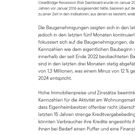
ClearBridge Recession Risk Dashboard wurde im Januar 201
Jahren vor Januar 2016 ausgesendet hätte, basieren auf de
zu jener Zeit in den Indikatoren, aus denen es besteht, wid
Die Baugenehmigungen zeigten sich in den let
jedoch in den letzten fünf Monaten kontinuie
fokussiert sich auf die Baugenehmigungen, da 
Kennzahlen wie dem eigentlichen Baubeginn 
innerhalb der seit Ende 2022 beobachteten 
sind in den letzten drei Monaten stetig abgefa
von 1,3 Millionen, was einem Minus von 12 %
2024 entspricht.
Hohe Immobilienpreise und Zinssätze beeinträc
Kennzahlen für die Aktivität am Wohnungsmarkt
dass Eigenheimbesitzer offenbar nicht übersch
letzten 15 Jahren strenge Kreditvergabebedin
könnten Verbraucher ihre Kredite angesichts i
ihnen bei Bedarf einen Puffer und eine Finanz