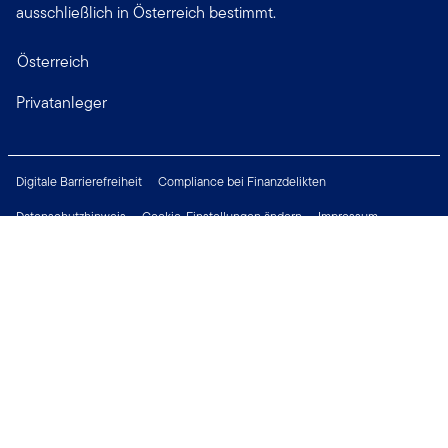
ausschließlich in Österreich bestimmt.
Österreich
Privatanleger
Digitale Barrierefreiheit
Compliance bei Finanzdelikten
Datenschutzhinweis
Cookie-Einstellungen ändern
Impressum
Rechtliche Hinweise
Sicherheitsrichtlinie
Wichtige Hinweise
Karriere
Presse
Treten Sie mit uns in Verbindung